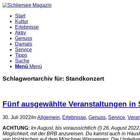
Start
Kultur
Erlebnisse
Aktiv
Genuss
Damals
Service
Tipps
Suche
Menü
Menü
Schlagwortarchiv für:
Standkonzert
Fünf ausgewählte Veranstaltungen in 
30. Juli 2022
/
in
Allgemein
,
Erlebnisse
,
Genuss
,
Service
,
Veran
ACHTUNG:
Im August, bis voraussichtlich (!) 26. August 2
Möglichkeit, mit der BRB anzureisen. Du kannst auch in Haus
von Holzkirchen auf dem Münchner Wasserweg. Die Umleitung f