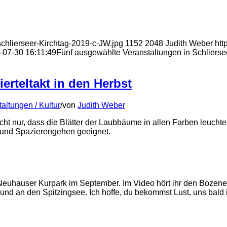
schlierseer-Kirchtag-2019-c-JW.jpg
1152
2048
Judith Weber
htt
-07-30 16:11:49
Fünf ausgewählte Veranstaltungen in Schlierse
ierteltakt in den Herbst
altungen / Kultur
/
von
Judith Weber
cht nur, dass die Blätter der Laubbäume in allen Farben leucht
 und Spazierengehen geeignet.
Neuhauser Kurpark im September. Im Video hört ihr den Bozener 
 und an den Spitzingsee. Ich hoffe, du bekommst Lust, uns bal