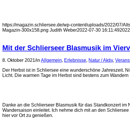
https://magazin.schliersee.de/wp-content/uploads/2022/07/Alt
Magazin-300x158.png
Judith Weber
2022-07-30 16:11:49
2022
Mit der Schlierseer Blasmusik im Vierv
8. Oktober 2021
/
in
Allgemein
,
Erlebnisse
,
Natur / Aktiv
,
Veranst
Der Herbst ist in Schliersee eine wunderschöne Jahreszeit. Ni
Licht. Die warmen Tage im Herbst sind bestens zum Wandern
Danke an die Schlierseer Blasmusik für das Standkonzert im 
Wandersaison einleitet. Ich nehme dich mit an den Schliersee
hier vor Ort zu genießen.