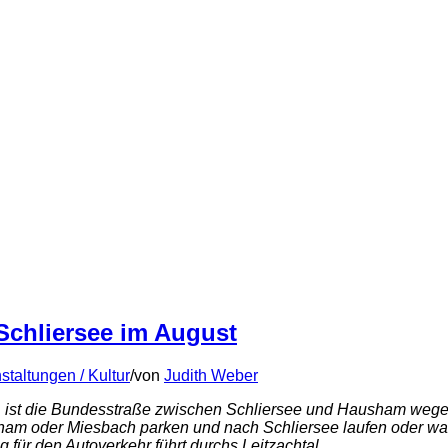
Schliersee im August
staltungen / Kultur
/
von
Judith Weber
022, ist die Bundesstraße zwischen Schliersee und Hausham wege
ham oder Miesbach parken und nach Schliersee laufen oder wand
ür den Autoverkehr führt durchs Leitzachtal.