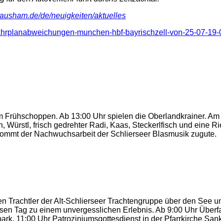
hausham.de/de/neuigkeiten/aktuelles
ahrplanabweichungen-munchen-hbf-bayrischzell-von-25-07-19-0
 Frühschoppen. Ab 13:00 Uhr spielen die Oberlandkrainer. Am 
ch, Würstl, frisch gedrehter Radi, Kaas, Steckerlfisch und eine
kommt der Nachwuchsarbeit der Schlierseer Blasmusik zugute.
n Trachtler der Alt-Schlierseer Trachtengruppe über den See und
sen Tag zu einem unvergesslichen Erlebnis. Ab 9:00 Uhr Überfa
ark, 11:00 Uhr Patroziniumsgottesdienst in der Pfarrkirche Sa