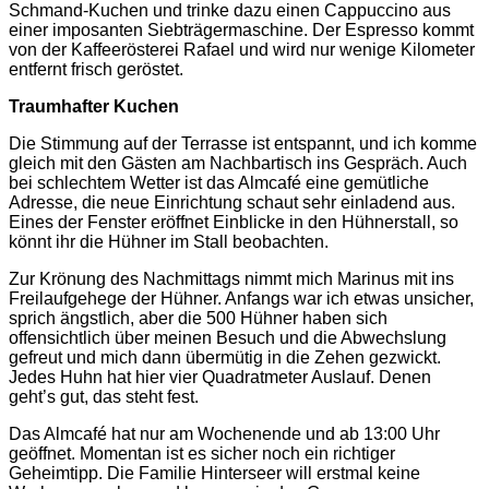
Schmand-Kuchen und trinke dazu einen Cappuccino aus
einer imposanten Siebträgermaschine. Der Espresso kommt
von der Kaffeerösterei Rafael und wird nur wenige Kilometer
entfernt frisch geröstet.
Traumhafter Kuchen
Die Stimmung auf der Terrasse ist entspannt, und ich komme
gleich mit den Gästen am Nachbartisch ins Gespräch. Auch
bei schlechtem Wetter ist das Almcafé eine gemütliche
Adresse, die neue Einrichtung schaut sehr einladend aus.
Eines der Fenster eröffnet Einblicke in den Hühnerstall, so
könnt ihr die Hühner im Stall beobachten.
Zur Krönung des Nachmittags nimmt mich Marinus mit ins
Freilaufgehege der Hühner. Anfangs war ich etwas unsicher,
sprich ängstlich, aber die 500 Hühner haben sich
offensichtlich über meinen Besuch und die Abwechslung
gefreut und mich dann übermütig in die Zehen gezwickt.
Jedes Huhn hat hier vier Quadratmeter Auslauf. Denen
geht’s gut, das steht fest.
Das Almcafé hat nur am Wochenende und ab 13:00 Uhr
geöffnet. Momentan ist es sicher noch ein richtiger
Geheimtipp. Die Familie Hinterseer will erstmal keine