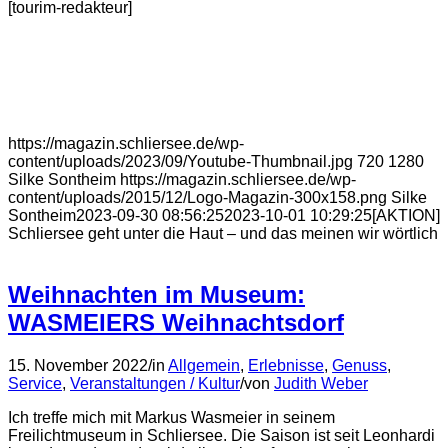
[tourim-redakteur]
https://magazin.schliersee.de/wp-
content/uploads/2023/09/Youtube-Thumbnail.jpg
720
1280
Silke Sontheim
https://magazin.schliersee.de/wp-
content/uploads/2015/12/Logo-Magazin-300x158.png
Silke
Sontheim
2023-09-30 08:56:25
2023-10-01 10:29:25
[AKTION]
Schliersee geht unter die Haut – und das meinen wir wörtlich
Weihnachten im Museum:
WASMEIERS Weihnachtsdorf
15. November 2022
/
in
Allgemein
,
Erlebnisse
,
Genuss
,
Service
,
Veranstaltungen / Kultur
/
von
Judith Weber
Ich treffe mich mit Markus Wasmeier in seinem
Freilichtmuseum in Schliersee. Die Saison ist seit Leonhardi