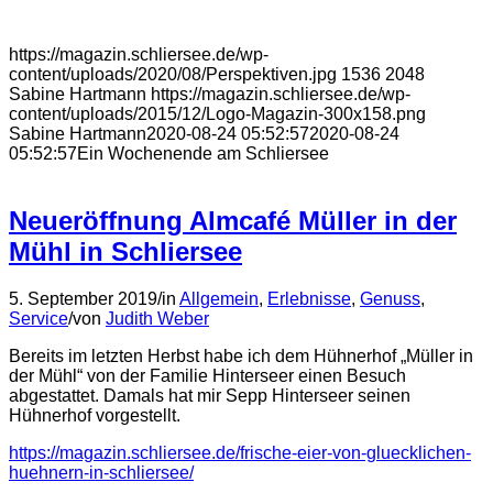
https://magazin.schliersee.de/wp-
content/uploads/2020/08/Perspektiven.jpg
1536
2048
Sabine Hartmann
https://magazin.schliersee.de/wp-
content/uploads/2015/12/Logo-Magazin-300x158.png
Sabine Hartmann
2020-08-24 05:52:57
2020-08-24
05:52:57
Ein Wochenende am Schliersee
Neueröffnung Almcafé Müller in der
Mühl in Schliersee
5. September 2019
/
in
Allgemein
,
Erlebnisse
,
Genuss
,
Service
/
von
Judith Weber
Bereits im letzten Herbst habe ich dem Hühnerhof „Müller in
der Mühl“ von der Familie Hinterseer einen Besuch
abgestattet. Damals hat mir Sepp Hinterseer seinen
Hühnerhof vorgestellt.
https://magazin.schliersee.de/frische-eier-von-gluecklichen-
huehnern-in-schliersee/