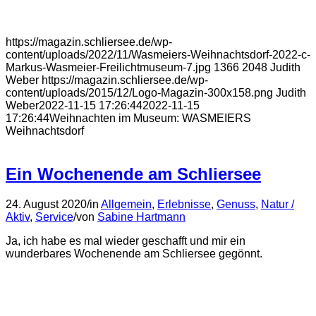
https://magazin.schliersee.de/wp-
content/uploads/2022/11/Wasmeiers-Weihnachtsdorf-2022-c-
Markus-Wasmeier-Freilichtmuseum-7.jpg
1366
2048
Judith
Weber
https://magazin.schliersee.de/wp-
content/uploads/2015/12/Logo-Magazin-300x158.png
Judith
Weber
2022-11-15 17:26:44
2022-11-15
17:26:44
Weihnachten im Museum: WASMEIERS
Weihnachtsdorf
Ein Wochenende am Schliersee
24. August 2020
/
in
Allgemein
,
Erlebnisse
,
Genuss
,
Natur /
Aktiv
,
Service
/
von
Sabine Hartmann
Ja, ich habe es mal wieder geschafft und mir ein
wunderbares Wochenende am Schliersee gegönnt.