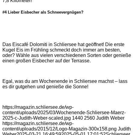
7,8 Kilometer!
#4 Lieber Eisbecher als Schneevergnügen?
Das Eiscafé Dolomiti in Schliersee hat geöffnet! Die erste
Kugel Eis im Frühling schmeckt doch immer am besten,
oder? Wähle aus vielen verschiedenen Sorten oder genieße
einen großen Eisbecher auf der Terrasse.
Egal, was du am Wochenende in Schliersee machst – lass
es dir gutgehen und genieße die Sonne!
https://magazin.schliersee.de/wp-
content/uploads/2025/03/Wochenende-Schliersee-Maerz-
2025-c-Judith-Weber-scaled.jpg
1440
2560
Judith Weber
https://magazin.schliersee.de/wp-
content/uploads/2015/12/Logo-Magazin-300x158.png
Judith
Weber
2025-03-21 16:49:59
2025-05-01 17:01:52
Schlierseer