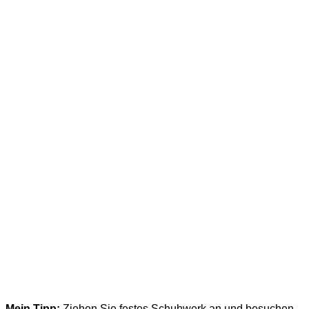
Mein Tipp:
Ziehen Sie festes Schuhwerk an und besuchen