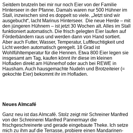
Seitdem brutzeln bei mir nur noch Eier von der Familie
Hinterseer in der Pfanne. Damals waren nur 500 Hühner im
Stall, inzwischen sind es doppelt so viele. „Jetzt sind wir
ausgebucht“, lacht Marinus Hinterseer. Die neue Herde – mit
den jüngeren Hühnern – ist jetzt 30 Wochen alt. Alles im Stall
funktioniert automatisch. Die frisch gelegten Eier laufen auf
Förderbändern raus und werden dann von Hand sortiert.
Aber auch Futter, Wasser, Temperatur, Luftfeuchtigkeit und
Licht werden automatisch geregelt. 18 Grad ist
Wohlfühltemperatur für die Hennen. Etwa 800 Eier legen sie
insgesamt am Tag, kaufen könnt ihr diese im kleinen
Hofladen direkt am Hühnerhof oder auch bei REWE in
Hausham. Auch hausgemachte Nudeln und Brotzeiteier (=
gekochte Eier) bekommt ihr im Hofladen.
Neues Almcafé
Ganz neu ist das Almcafé. Stolz zeigt mir Schreiner Manfred
von der Schreinerei Manfred Pannermayr die
frischgeschreinerte und gerade eingebaute Theke. Ich setze
mich zu ihm auf die Terrasse, probiere einen Mandarinen-