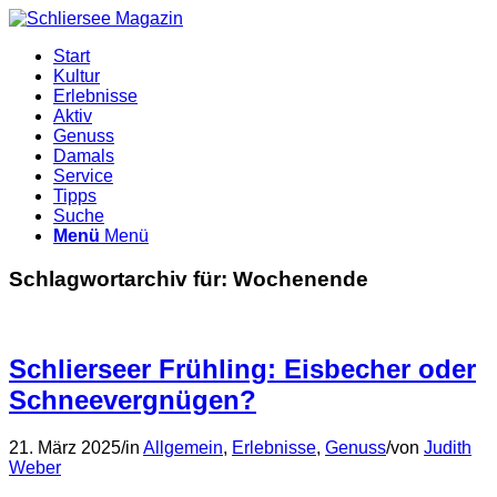
Start
Kultur
Erlebnisse
Aktiv
Genuss
Damals
Service
Tipps
Suche
Menü
Menü
Schlagwortarchiv für:
Wochenende
Schlierseer Frühling: Eisbecher oder
Schneevergnügen?
21. März 2025
/
in
Allgemein
,
Erlebnisse
,
Genuss
/
von
Judith
Weber