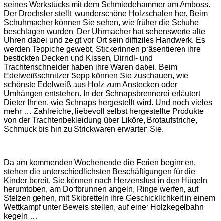
seines Werkstücks mit dem Schmiedehammer am Amboss.
Der Drechsler stellt wunderschöne Holzschalen her. Beim
Schuhmacher können Sie sehen, wie früher die Schuhe
beschlagen wurden. Der Uhrmacher hat sehenswerte alte
Uhren dabei und zeigt vor Ort sein diffiziles Handwerk. Es
werden Teppiche gewebt, Stickerinnen präsentieren ihre
bestickten Decken und Kissen, Dirndl- und
Trachtenschneider haben ihre Waren dabei. Beim
Edelweißschnitzer Sepp können Sie zuschauen, wie
schönste Edelweiß aus Holz zum Anstecken oder
Umhängen entstehen. In der Schnapsbrennerei erläutert
Dieter Ihnen, wie Schnaps hergestellt wird. Und noch vieles
mehr … Zahlreiche, liebevoll selbst hergestellte Produkte
von der Trachtenbekleidung über Liköre, Brotaufstriche,
Schmuck bis hin zu Strickwaren erwarten Sie.
Da am kommenden Wochenende die Ferien beginnen,
stehen die unterschiedlichsten Beschäftigungen für die
Kinder bereit. Sie können nach Herzenslust in den Hügeln
herumtoben, am Dorfbrunnen angeln, Ringe werfen, auf
Stelzen gehen, mit Skibretteln ihre Geschicklichkeit in einem
Wettkampf unter Beweis stellen, auf einer Holzkegelbahn
kegeln …