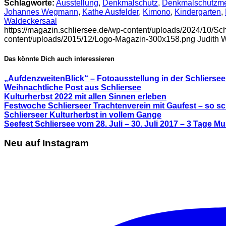
Schlagworte:
Ausstellung
,
Denkmalschutz
,
Denkmalschutzme
Johannes Wegmann
,
Kathe Ausfelder
,
Kimono
,
Kindergarten
,
Waldeckersaal
https://magazin.schliersee.de/wp-content/uploads/2024/10/S
content/uploads/2015/12/Logo-Magazin-300x158.png
Judith 
Das könnte Dich auch interessieren
„AufdenzweitenBlick“ – Fotoausstellung in der Schlierseer
Weihnachtliche Post aus Schliersee
Kulturherbst 2022 mit allen Sinnen erleben
Festwoche Schlierseer Trachtenverein mit Gaufest – so sc
Schlierseer Kulturherbst in vollem Gange
Seefest Schliersee vom 28. Juli – 30. Juli 2017 – 3 Tage 
Neu auf Instagram