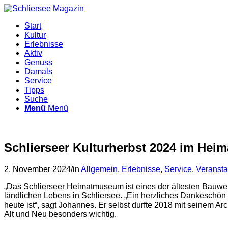
Start
Kultur
Erlebnisse
Aktiv
Genuss
Damals
Service
Tipps
Suche
Menü
Menü
Schlierseer Kulturherbst 2024 im He
2. November 2024
/
in
Allgemein
,
Erlebnisse
,
Service
,
Veransta
„Das Schlierseer Heimatmuseum ist eines der ältesten Bauwe
ländlichen Lebens in Schliersee. „Ein herzliches Dankeschön
heute ist“, sagt Johannes. Er selbst durfte 2018 mit seinem 
Alt und Neu besonders wichtig.