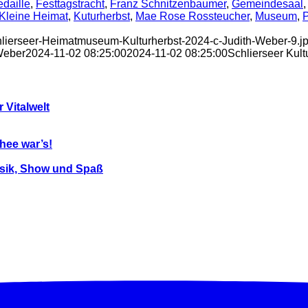
daille
,
Festtagstracht
,
Franz Schnitzenbaumer
,
Gemeindesaal
Kleine Heimat
,
Kuturherbst
,
Mae Rose Rossteucher
,
Museum
,
chlierseer-Heimatmuseum-Kulturherbst-2024-c-Judith-Weber-9.j
Weber
2024-11-02 08:25:00
2024-11-02 08:25:00
Schlierseer Kul
 Vitalwelt
hee war’s!
Musik, Show und Spaß