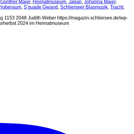
,
Günther Maier
,
Heimatmuseum
,
Japan
,
Johanna Maier
,
Proberaum
,
S'guade Gwand
,
Schlierseer Blasmusik
,
Tracht
,
pg
1153
2048
Judith Weber
https://magazin.schliersee.de/wp-
turherbst 2024 im Heimatmuseum