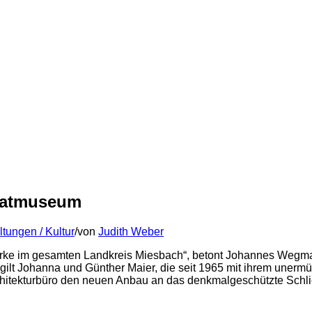
imatmuseum
ltungen / Kultur
/
von
Judith Weber
rke im gesamten Landkreis Miesbach“, betont Johannes Wegman
 gilt Johanna und Günther Maier, die seit 1965 mit ihrem une
Architekturbüro den neuen Anbau an das denkmalgeschützte Schl