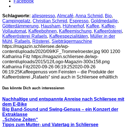
Facebook
Schlagworte:
allespresso
,
Almcafé
,
Anna Schmid
,
Bio
,
Campingplatz
,
Christian Schmid
,
Espresso
,
Goldmedaille
,
Götterdämmerung
,
Hausham
,
Hühnerhof
,
Kaffee
,
Kaffee-
Vollautomat
,
Kaffeebohnen
,
Kaffeemischung
,
Kaffeerösterei
,
Kaffeerösterei Rafaels
,
Kaffeespezialitäten
,
Müller in der
Mühl
,
Rafaels
,
Rösterei
,
Siebträgermaschine
https://magazin.schliersee.de/wp-
content/uploads/2020/09/KF_Trommelroester.jpg
900
1200
Katharina Fitz
https://magazin.schliersee.de/wp-
content/uploads/2015/12/Logo-Magazin-300x158.png
Katharina Fitz
2020-09-26 06:19:25
2020-09-26
06:19:25
Kaffeegenuss vom Feinsten – die Produkte der
Kaffeerösterei „Rafaels“ sind auch in Schliersee erhältlich
Das könnte Dich auch interessieren
Nachhaltige und entspannte Anreise nach Schliersee mit
dem E-Bike
Big Band-Sound und Swing-Genuss – ein Konzert der
Extraklasse
„Schöne Zeiten“
Tipps zum Mutter- und Vatertag in Schliersee