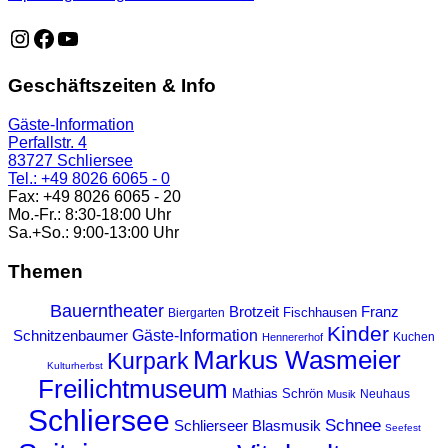
https://www.instagram.com/schliersee_ma
https://www.facebook.com/schliersee
https://music.youtube.com/playlist?list=PLTB6v26vvR
Geschäftszeiten & Info
Gäste-Information
Perfallstr. 4
83727 Schliersee
Tel.: +49 8026 6065 - 0
Fax: +49 8026 6065 - 20
Mo.-Fr.: 8:30-18:00 Uhr
Sa.+So.: 9:00-13:00 Uhr
Themen
Bauerntheater
Franz
Brotzeit
Fischhausen
Biergarten
Kinder
Gäste-Information
Schnitzenbaumer
Kuchen
Hennererhof
Markus Wasmeier
Kurpark
Kulturherbst
Freilichtmuseum
Mathias Schrön
Neuhaus
Musik
Schliersee
Schnee
Schlierseer Blasmusik
Seefest