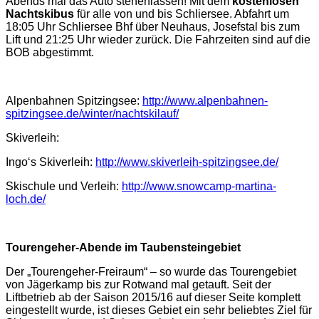
Abends mal das Auto stehenlassen! Mit dem
kostenlosen
Nachtskibus
für alle von und bis Schliersee. Abfahrt um
18:05 Uhr Schliersee Bhf über Neuhaus, Josefstal bis zum
Lift und 21:25 Uhr wieder zurück. Die Fahrzeiten sind auf die
BOB abgestimmt.
Alpenbahnen Spitzingsee:
http://www.alpenbahnen-
spitzingsee.de/winter/nachtskilauf/
Skiverleih:
Ingo‘s Skiverleih:
http://www.skiverleih-spitzingsee.de/
Skischule und Verleih:
http://www.snowcamp-martina-
loch.de/
Tourengeher-Abende im Taubensteingebiet
Der „Tourengeher-Freiraum“ ‒ so wurde das Tourengebiet
von Jägerkamp bis zur Rotwand mal getauft. Seit der
Liftbetrieb ab der Saison 2015/16 auf dieser Seite komplett
eingestellt wurde, ist dieses Gebiet ein sehr beliebtes Ziel für