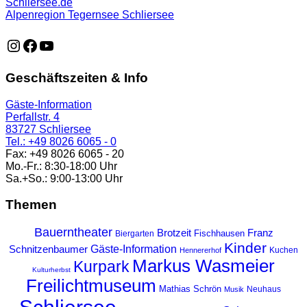
Schliersee.de
Alpenregion Tegernsee Schliersee
https://www.instagram.com/schliersee_ma
https://www.facebook.com/schliersee
https://music.youtube.com/playlist?list=PLTB6v26vvR
Geschäftszeiten & Info
Gäste-Information
Perfallstr. 4
83727 Schliersee
Tel.: +49 8026 6065 - 0
Fax: +49 8026 6065 - 20
Mo.-Fr.: 8:30-18:00 Uhr
Sa.+So.: 9:00-13:00 Uhr
Themen
Bauerntheater
Franz
Brotzeit
Fischhausen
Biergarten
Kinder
Gäste-Information
Schnitzenbaumer
Kuchen
Hennererhof
Markus Wasmeier
Kurpark
Kulturherbst
Freilichtmuseum
Mathias Schrön
Neuhaus
Musik