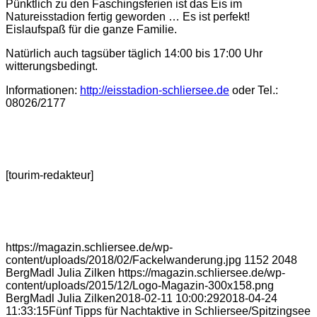
Pünktlich zu den Faschingsferien ist das Eis im
Natureisstadion fertig geworden … Es ist perfekt!
Eislaufspaß für die ganze Familie.
Natürlich auch tagsüber täglich 14:00 bis 17:00 Uhr
witterungsbedingt.
Informationen:
http://eisstadion-schliersee.de
oder Tel.:
08026/2177
[tourim-redakteur]
https://magazin.schliersee.de/wp-
content/uploads/2018/02/Fackelwanderung.jpg
1152
2048
BergMadl Julia Zilken
https://magazin.schliersee.de/wp-
content/uploads/2015/12/Logo-Magazin-300x158.png
BergMadl Julia Zilken
2018-02-11 10:00:29
2018-04-24
11:33:15
Fünf Tipps für Nachtaktive in Schliersee/Spitzingsee