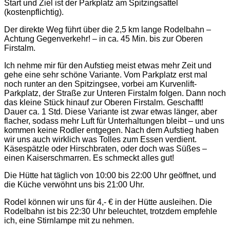
Start und Ziel ist der Parkplatz am Spitzingsattel
(kostenpflichtig).
Der direkte Weg führt über die 2,5 km lange Rodelbahn –
Achtung Gegenverkehr! – in ca. 45 Min. bis zur Oberen
Firstalm.
Ich nehme mir für den Aufstieg meist etwas mehr Zeit und
gehe eine sehr schöne Variante. Vom Parkplatz erst mal
noch runter an den Spitzingsee, vorbei am Kurvenlift-
Parkplatz, der Straße zur Unteren Firstalm folgen. Dann noch
das kleine Stück hinauf zur Oberen Firstalm. Geschafft!
Dauer ca. 1 Std. Diese Variante ist zwar etwas länger, aber
flacher, sodass mehr Luft für Unterhaltungen bleibt ‒ und uns
kommen keine Rodler entgegen. Nach dem Aufstieg haben
wir uns auch wirklich was Tolles zum Essen verdient.
Käsespätzle oder Hirschbraten, oder doch was Süßes ‒
einen Kaiserschmarren. Es schmeckt alles gut!
Die Hütte hat täglich von 10:00 bis 22:00 Uhr geöffnet, und
die Küche verwöhnt uns bis 21:00 Uhr.
Rodel können wir uns für 4,- € in der Hütte ausleihen. Die
Rodelbahn ist bis 22:30 Uhr beleuchtet, trotzdem empfehle
ich, eine Stirnlampe mit zu nehmen.