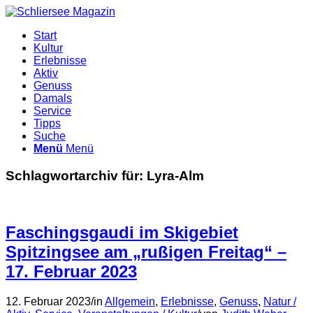
Start
Kultur
Erlebnisse
Aktiv
Genuss
Damals
Service
Tipps
Suche
Menü
Menü
Schlagwortarchiv für:
Lyra-Alm
Faschingsgaudi im Skigebiet
Spitzingsee am „rußigen Freitag“ –
17. Februar 2023
12. Februar 2023
/
in
Allgemein
,
Erlebnisse
,
Genuss
,
Natur /