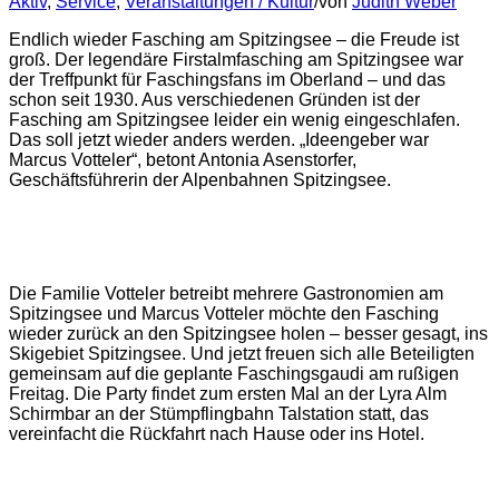
Aktiv
,
Service
,
Veranstaltungen / Kultur
/
von
Judith Weber
Endlich wieder Fasching am Spitzingsee – die Freude ist
groß. Der legendäre Firstalmfasching am Spitzingsee war
der Treffpunkt für Faschingsfans im Oberland – und das
schon seit 1930. Aus verschiedenen Gründen ist der
Fasching am Spitzingsee leider ein wenig eingeschlafen.
Das soll jetzt wieder anders werden. „Ideengeber war
Marcus Votteler“, betont Antonia Asenstorfer,
Geschäftsführerin der Alpenbahnen Spitzingsee.
Die Familie Votteler betreibt mehrere Gastronomien am
Spitzingsee und Marcus Votteler möchte den Fasching
wieder zurück an den Spitzingsee holen – besser gesagt, ins
Skigebiet Spitzingsee. Und jetzt freuen sich alle Beteiligten
gemeinsam auf die geplante Faschingsgaudi am rußigen
Freitag. Die Party findet zum ersten Mal an der Lyra Alm
Schirmbar an der Stümpflingbahn Talstation statt, das
vereinfacht die Rückfahrt nach Hause oder ins Hotel.