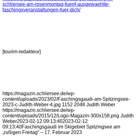
schliersee-am-rosenmontag-fuenf-ausgewaehlte-
faschingsveranstaltungen-fuer-dich/
[tourim-redakteur]
https://magazin.schliersee.de/wp-
content/uploads/2023/02/Faschingsgaudi-am-Spitzingsee-
2023-c-Judith-Weber-4.jpg
1152
2048
Judith Weber
https://magazin.schliersee.de/wp-
content/uploads/2015/12/Logo-Magazin-300x158.png
Judith
Weber
2023-02-12 09:13:40
2023-02-12
09:13:40
Faschingsgaudi im Skigebiet Spitzingsee am
„rußigen Freitag“ – 17. Februar 2023