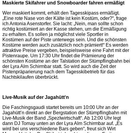
Maskierte Skifahrer und Snowboarder fahren ermäßigt
Wer maskiert kommt, erhält den Tagesskipass ermäßigt.
„Eine rote Nase von der Kälte ist kein Kostüm, oder?“, frage
ich Antonia Asenstorfer. Sie lacht: „Nein, man sollte schon
richtig kostümiert an der Kasse stehen, um die Ermäßigung
zu erhalten. Es sollen ja möglichst viele Sportler in
Kostümen auf der Piste unterwegs sein. Und die schönsten
Kostüme werden auch zusätzlich noch prämiert!“ Es werden
attraktive Preise vergeben, beispielsweise eine Fahrt mit der
Pistenraupe. Um 17:30 Uhr findet die Prämierung der
schönsten Kostüme an der Talstation der Stümpflingbahn bei
der Lyra Alm Schirmbar statt. So wird auch die Zeit der
Pistenpräparierung nach dem Tagesskibetrieb für das
Nachtskilaufen überbrückt.
Live-Musik auf der Jagahütt‘n
Die Faschingsgaudi startet bereits um 10:00 Uhr an der
Jagahütt’n direkt an der Bergstation der Stümpflingbahn mit
Live-Musik der Band „SpezIwirtschaft“. Ab 12:00 Uhr legt
dann DJ Tomay unten an der Lyra Alm Schirmbar auf. „Es
wird bei uns verschiedene Bars geben“, freut sich Wirt