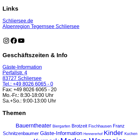
Links
Schliersee.de
Alpenregion Tegernsee Schliersee
https://www.instagram.com/schliersee_ma
https://www.facebook.com/schliersee
https://music.youtube.com/playlist?list=PLTB6v26vvR
Geschäftszeiten & Info
Gäste-Information
Perfallstr. 4
83727 Schliersee
Tel.: +49 8026 6065 - 0
Fax: +49 8026 6065 - 20
Mo.-Fr.: 8:30-18:00 Uhr
Sa.+So.: 9:00-13:00 Uhr
Themen
Bauerntheater
Franz
Brotzeit
Fischhausen
Biergarten
Kinder
Gäste-Information
Schnitzenbaumer
Kuchen
Hennererhof