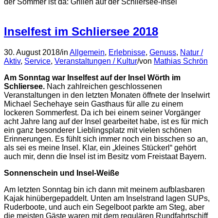
der Sommer ist da: Grillen auf der Schliersee-Insel
Inselfest im Schliersee 2018
30. August 2018
/
in
Allgemein
,
Erlebnisse
,
Genuss
,
Natur /
Aktiv
,
Service
,
Veranstaltungen / Kultur
/
von
Mathias Schrön
Am Sonntag war Inselfest auf der Insel Wörth im
Schliersee.
Nach zahlreichen geschlossenen
Veranstaltungen in den letzten Monaten öffnete der Inselwirt
Michael Sechehaye sein Gasthaus für alle zu einem
lockeren Sommerfest. Da ich bei einem seiner Vorgänger
acht Jahre lang auf der Insel gearbeitet habe, ist es für mich
ein ganz besonderer Lieblingsplatz mit vielen schönen
Erinnerungen. Es fühlt sich immer noch ein bisschen so an,
als sei es meine Insel. Klar, ein „kleines Stückerl“ gehört
auch mir, denn die Insel ist im Besitz vom Freistaat Bayern.
Sonnenschein und Insel-Weiße
Am letzten Sonntag bin ich dann mit meinem aufblasbaren
Kajak hinübergepaddelt. Unten am Inselstrand lagen SUPs,
Ruderboote, und auch ein Segelboot parkte am Steg, aber
die meisten Gäste waren mit dem regulären Rundfahrtschiff