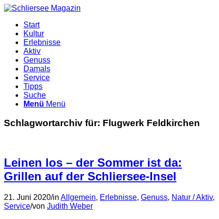
Start
Kultur
Erlebnisse
Aktiv
Genuss
Damals
Service
Tipps
Suche
Menü
Menü
Schlagwortarchiv für:
Flugwerk Feldkirchen
Leinen los – der Sommer ist da:
Grillen auf der Schliersee-Insel
21. Juni 2020
/
in
Allgemein
,
Erlebnisse
,
Genuss
,
Natur / Aktiv
,
Service
/
von
Judith Weber