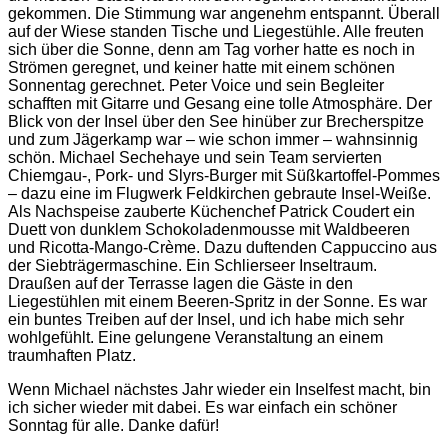
gekommen. Die Stimmung war angenehm entspannt. Überall
auf der Wiese standen Tische und Liegestühle. Alle freuten
sich über die Sonne, denn am Tag vorher hatte es noch in
Strömen geregnet, und keiner hatte mit einem schönen
Sonnentag gerechnet. Peter Voice und sein Begleiter
schafften mit Gitarre und Gesang eine tolle Atmosphäre. Der
Blick von der Insel über den See hinüber zur Brecherspitze
und zum Jägerkamp war – wie schon immer – wahnsinnig
schön. Michael Sechehaye und sein Team servierten
Chiemgau-, Pork- und Slyrs-Burger mit Süßkartoffel-Pommes
– dazu eine im Flugwerk Feldkirchen gebraute Insel-Weiße.
Als Nachspeise zauberte Küchenchef Patrick Coudert ein
Duett von dunklem Schokoladenmousse mit Waldbeeren
und Ricotta-Mango-Crème. Dazu duftenden Cappuccino aus
der Siebträgermaschine. Ein Schlierseer Inseltraum.
Draußen auf der Terrasse lagen die Gäste in den
Liegestühlen mit einem Beeren-Spritz in der Sonne. Es war
ein buntes Treiben auf der Insel, und ich habe mich sehr
wohlgefühlt. Eine gelungene Veranstaltung an einem
traumhaften Platz.
Wenn Michael nächstes Jahr wieder ein Inselfest macht, bin
ich sicher wieder mit dabei. Es war einfach ein schöner
Sonntag für alle. Danke dafür!