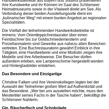
Handwerksbetriebe aus Bayern und Südtirol präsentieren
ihre Kunstwerke und ihr Können im Saal des Schlierseer
Heimatmuseums sowie in der Vitalwelt direkt am See. Als
Verbindung dieser beiden Ausstellungsorte dient ein
„kulinarischer Weg“ mit einem bunten Angebot an regionalen
Spezialitäten.
Die Vielfalt der teilnehmenden Handwerksbetriebe ist
immens: Vom Orientteppichrestaurator über einen
Feintäschner bis zur Goldschmiedemeisterin und
Porzellanmalerin sind Gewerke aus nahezu allen Bereichen
vertreten. Eine Buchrestauratorin gewährt Einblick in ihre
Tätigkeit, eine Handweberei und eine Modistin zeigen ihre
Modelle und ihre Arbeitsweise. Die Besucher dürfen
außerdem erleben, wie Lampenschirme hergestellt werden
und Hinterglasbilder entstehen.
Das Besondere und Einzigartige
Christine Falken und ihre Vereinskollegen legten bei der
Auswahl der Teilnehmer großen Wert auf Authentizität und
das Besondere. „Wer bei uns ausstellen möchte, muss den
Meistertitel seines Fachs in der Tasche haben“, bekräftigt die
Schlierseer Nahterin.
Gin, Räucherfisch und Schokolade