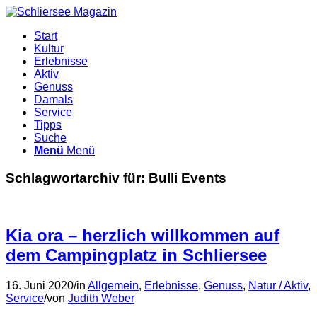
Start
Kultur
Erlebnisse
Aktiv
Genuss
Damals
Service
Tipps
Suche
Menü
Menü
Schlagwortarchiv für:
Bulli Events
Kia ora – herzlich willkommen auf
dem Campingplatz in Schliersee
16. Juni 2020
/
in
Allgemein
,
Erlebnisse
,
Genuss
,
Natur / Aktiv
,
Service
/
von
Judith Weber