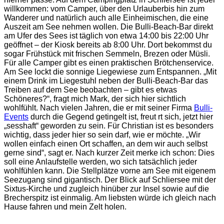
willkommen: vom Camper, über den Urlauberbis hin zum
Wanderer und natürlich auch alle Einheimischen, die eine
Auszeit am See nehmen wollen. Die Bulli-Beach-Bar direkt
am Ufer des Sees ist täglich von etwa 14:00 bis 22:00 Uhr
geöffnet – der Kiosk bereits ab 8:00 Uhr. Dort bekommst du
sogar Frühstück mit frischen Semmeln, Brezen oder Müsli.
Für alle Camper gibt es einen praktischen Brötchenservice.
Am See lockt die sonnige Liegewiese zum Entspannen. „Mit
einem Drink im Liegestuhl neben der Bulli-Beach-Bar das
Treiben auf dem See beobachten – gibt es etwas
Schöneres?“, fragt mich Mark, der sich hier sichtlich
wohlfühlt. Nach vielen Jahren, die er mit seiner Firma
Bulli-
Events
durch die Gegend getingelt ist, freut rt sich, jetzt hier
„sesshaft“ geworden zu sein. Für Christian ist es besonders
wichtig, dass jeder hier so sein darf, wie er möchte. „Wir
wollen einfach einen Ort schaffen, an dem wir auch selbst
gerne sind“, sagt er. Nach kurzer Zeit merke ich schon: Dies
soll eine Anlaufstelle werden, wo sich tatsächlich jeder
wohlfühlen kann. Die Stellplätze vorne am See mit eigenem
Seezugang sind gigantisch. Der Blick auf Schliersee mit der
Sixtus-Kirche und zugleich hinüber zur Insel sowie auf die
Brecherspitz ist einmalig. Am liebsten würde ich gleich nach
Hause fahren und mein Zelt holen.