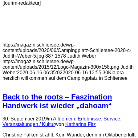
[tourim-redakteur]
https://magazin.schliersee.de/wp-
content/uploads/2020/06/Campingplatz-Schliersee-2020-c-
Judith-Weber-5.jpg
887
1578
Judith Weber
https://magazin.schliersee.de/wp-
content/uploads/2015/12/Logo-Magazin-300x158.png
Judith
Weber
2020-06-16 06:35:02
2020-06-16 13:55:30
Kia ora –
herzlich willkommen auf dem Campingplatz in Schliersee
Back to the roots – Faszination
Handwerk ist wieder „dahoam“
30. September 2019
/
in
Allgemein
,
Erlebnisse
,
Service
,
Veranstaltungen / Kultur
/
von
Katharina Fitz
Christine Falken strahlt. Kein Wunder, denn im Oktober erfüllt