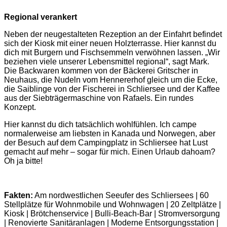
Regional verankert
Neben der neugestalteten Rezeption an der Einfahrt befindet
sich der Kiosk mit einer neuen Holzterrasse. Hier kannst du
dich mit Burgern und Fischsemmeln verwöhnen lassen. „Wir
beziehen viele unserer Lebensmittel regional“, sagt Mark.
Die Backwaren kommen von der Bäckerei Gritscher in
Neuhaus, die Nudeln vom Hennererhof gleich um die Ecke,
die Saiblinge von der Fischerei in Schliersee und der Kaffee
aus der Siebträgermaschine von Rafaels. Ein rundes
Konzept.
Hier kannst du dich tatsächlich wohlfühlen. Ich campe
normalerweise am liebsten in Kanada und Norwegen, aber
der Besuch auf dem Campingplatz in Schliersee hat Lust
gemacht auf mehr – sogar für mich. Einen Urlaub dahoam?
Oh ja bitte!
Fakten:
Am nordwestlichen Seeufer des Schliersees | 60
Stellplätze für Wohnmobile und Wohnwagen | 20 Zeltplätze |
Kiosk | Brötchenservice | Bulli-Beach-Bar | Stromversorgung
| Renovierte Sanitäranlagen | Moderne Entsorgungsstation |