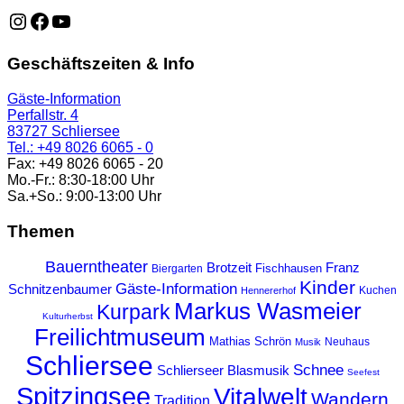
https://www.instagram.com/schliersee_ma
https://www.facebook.com/schliersee
https://music.youtube.com/playlist?list=PLTB6v26vvR
Geschäftszeiten & Info
Gäste-Information
Perfallstr. 4
83727 Schliersee
Tel.: +49 8026 6065 - 0
Fax: +49 8026 6065 - 20
Mo.-Fr.: 8:30-18:00 Uhr
Sa.+So.: 9:00-13:00 Uhr
Themen
Bauerntheater
Franz
Brotzeit
Fischhausen
Biergarten
Kinder
Gäste-Information
Schnitzenbaumer
Kuchen
Hennererhof
Markus Wasmeier
Kurpark
Kulturherbst
Freilichtmuseum
Mathias Schrön
Neuhaus
Musik
Schliersee
Schnee
Schlierseer Blasmusik
Seefest
Spitzingsee
Vitalwelt
Wandern
Tradition