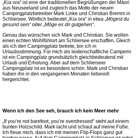
„Kia ora“ ist eine der traditionellen Begrüßungen der Māori
aus Neuseeland und zugleich das Motto der neuen
Campingplatzbetreiber Mark Linke und Christian Bremm in
Schliersee. Wörtlich bedeutet „Kia ora“ in etwa „
Mögest du
gesund sein“
oder
„Möge es dir gutgehen“
.
Genau das wünschen sich Mark und Christian. Sie wollen
einen echten Wohlfühlort am Schliersee erschaffen. Gleich
als ich den Campingplatz betrete, bin ich in
Urlaubsstimmung. Für mich als leidenschaftliche Camperin
ist ein Campingplatz grundsätzlich gleichbedeutend mit
Urlaub und Erholung. Aber auf dem Schlierseer
Campingplatz ist es besonders schön. Mark und Christian
haben ihn in den vergangenen Monaten liebevoll
hergerichtet.
Wenn ich den See seh, brauch ich kein Meer mehr
„If you‘re not barefoot, you’re overdressed“ steht auf einem
bunten Holzschild. Mark lacht und schaut auf meine Füße.
Ich freue mich, dass ich mit meinen Flip-Flops ganz gut
hierher passe. Auf dem Campingplatz in Schliersee ist jeder