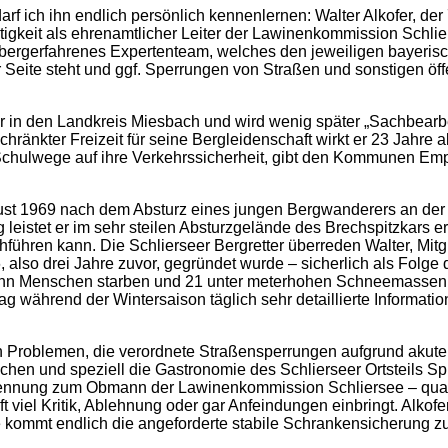
rf ich ihn endlich persönlich kennenlernen: Walter Alkofer, der 
gkeit als ehrenamtlicher Leiter der Lawinenkommission Schliers
 bergerfahrenes Expertenteam, welches den jeweiligen bayeri
eite steht und ggf. Sperrungen von Straßen und sonstigen öffe
r in den Landkreis Miesbach und wird wenig später „Sachbearbei
änkter Freizeit für seine Bergleidenschaft wirkt er 23 Jahre a
t ‒ Schulwege auf ihre Verkehrssicherheit, gibt den Kommunen E
t 1969 nach dem Absturz eines jungen Bergwanderers an der Bre
stet er im sehr steilen Absturzgelände des Brechspitzkars ers
ühren kann. Die Schlierseer Bergretter überreden Walter, Mitgl
, also drei Jahre zuvor, gegründet wurde ‒ sicherlich als Folg
ehn Menschen starben und 21 unter meterhohen Schneemassen s
während der Wintersaison täglich sehr detaillierte Informatione
r von Problemen, die verordnete Straßensperrungen aufgrund aku
hen und speziell die Gastronomie des Schlierseer Ortsteils Spi
Ernennung zum Obmann der Lawinenkommission Schliersee ‒ quas
 viel Kritik, Ablehnung oder gar Anfeindungen einbringt. Alkof
 kommt endlich die angeforderte stabile Schrankensicherung zu