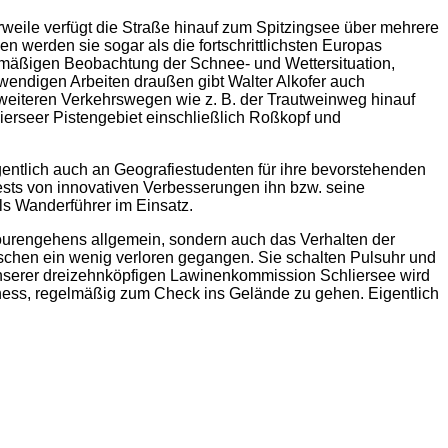
weile verfügt die Straße hinauf zum Spitzingsee über mehrere
 werden sie sogar als die fortschrittlichsten Europas
lmäßigen Beobachtung der Schnee- und Wettersituation,
ndigen Arbeiten draußen gibt Walter Alkofer auch
 weiteren Verkehrswegen wie z. B. der Trautweinweg hinauf
erseer Pistengebiet einschließlich Roßkopf und
ntlich auch an Geografiestudenten für ihre bevorstehenden
ests von innovativen Verbesserungen ihn bzw. seine
als Wanderführer im Einsatz.
ourengehens allgemein, sondern auch das Verhalten der
nschen ein wenig verloren gegangen. Sie schalten Pulsuhr und
 unserer dreizehnköpfigen Lawinenkommission Schliersee wird
tness, regelmäßig zum Check ins Gelände zu gehen. Eigentlich