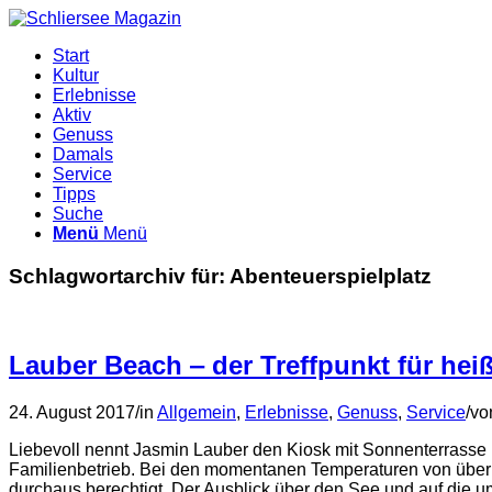
Start
Kultur
Erlebnisse
Aktiv
Genuss
Damals
Service
Tipps
Suche
Menü
Menü
Schlagwortarchiv für:
Abenteuerspielplatz
Lauber Beach ‒ der Treffpunkt für he
24. August 2017
/
in
Allgemein
,
Erlebnisse
,
Genuss
,
Service
/
vo
Liebevoll nennt Jasmin Lauber den Kiosk mit Sonnenterrasse u
Familienbetrieb. Bei den momentanen Temperaturen von über 
durchaus berechtigt. Der Ausblick über den See und auf die 