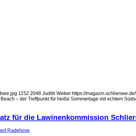
dsee.jpg
1152
2048
Judith Weber
https://magazin.schliersee.
 Beach ‒ der Treffpunkt für heiße Sommertage mit echtem Süds
nsatz für die Lawinenkommission Schlie
ard Radehose