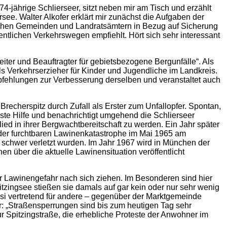
74-jährige Schlierseer, sitzt neben mir am Tisch und erzählt
ee. Walter Alkofer erklärt mir zunächst die Aufgaben der
schen Gemeinden und Landratsämtern in Bezug auf Sicherung
ntlichen Verkehrswegen empfiehlt. Hört sich sehr interessant
ter und Beauftragter für gebietsbezogene Bergunfälle“. Als
ls Verkehrserzieher für Kinder und Jugendliche im Landkreis.
mpfehlungen zur Verbesserung derselben und veranstaltet auch
cherspitz durch Zufall als Erster zum Unfallopfer. Spontan,
te Hilfe und benachrichtigt umgehend die Schlierseer
ied in ihrer Bergwachtbereitschaft zu werden. Ein Jahr später
e der furchtbaren Lawinenkatastrophe im Mai 1965 am
chwer verletzt wurden. Im Jahr 1967 wird in München der
n über die aktuelle Lawinensituation veröffentlicht
ter Lawinengefahr nach sich ziehen. Im Besonderen sind hier
tzingsee stießen sie damals auf gar kein oder nur sehr wenig
i vertretend für andere ‒ gegenüber der Marktgemeinde
er: „Straßensperrungen sind bis zum heutigen Tag sehr
r Spitzingstraße, die erhebliche Proteste der Anwohner im