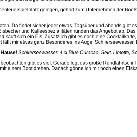
enteuerspielplatz gelegen, gehört zum Unternehmen der Boots
n. Da findet sicher jeder etwas. Tagsüber und abends gibt es
 Eisbecher und Kaffeespezialitäten runden das Angebot ab. Das St
d kauft sich ein Eis. Zusätzlich gibt es noch eine Cocktailkar
ort fällt mir etwas ganz Besonderes ins Auge: Schlierseewasser.
u Hause!
Schlierseewasser: 4 cl Blue Curacao, Sekt, Limette, So
 beobachten gibt es viel. Gerade legt das große Rundfahrtschiff
 mit einem Boot drehen. Danach gönne ich mir noch einen Eiskaff