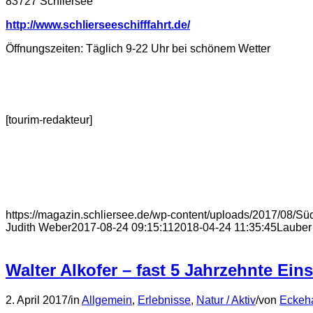
83727 Schliersee
http://www.schlierseeschifffahrt.de/
Öffnungszeiten: Täglich 9-22 Uhr bei schönem Wetter
[tourim-redakteur]
https://magazin.schliersee.de/wp-content/uploads/2017/08/Sü
Judith Weber
2017-08-24 09:15:11
2018-04-24 11:35:45
Lauber
Walter Alkofer – fast 5 Jahrzehnte Ei
2. April 2017
/
in
Allgemein
,
Erlebnisse
,
Natur / Aktiv
/
von
Eckeh