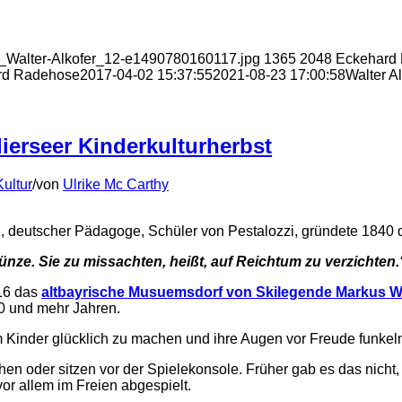
ER_Walter-Alkofer_12-e1490780160117.jpg
1365
2048
Eckehard
rd Radehose
2017-04-02 15:37:55
2021-08-23 17:00:58
Walter A
lierseer Kinderkulturherbst
Kultur
/
von
Ulrike Mc Carthy
 deutscher Pädagoge, Schüler von Pestalozzi, gründete 1840 d
ünze. Sie zu missachten, heißt, auf Reichtum zu verzichten.
016 das
altbayrische Musuemsdorf von Skilegende Markus 
00 und mehr Jahren.
Kinder glücklich zu machen und ihre Augen vor Freude funkel
hen oder sitzen vor der Spielekonsole. Früher gab es das nicht
vor allem im Freien abgespielt.