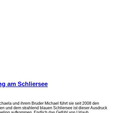
ng am Schliersee
haela und ihrem Bruder Michael führt sie seit 2008 den
n und dem strahlend blauen Schliersee ist dieser Ausdruck
eeling aufkommen. Endlich das Gefühl von Urlaub.