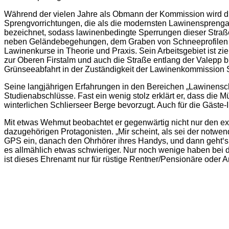
Während der vielen Jahre als Obmann der Kommission wird die 
Sprengvorrichtungen, die als die modernsten Lawinensprenganl
bezeichnet, sodass lawinenbedingte Sperrungen dieser Straß
neben Geländebegehungen, dem Graben von Schneeprofilen z
Lawinenkurse in Theorie und Praxis. Sein Arbeitsgebiet ist z
zur Oberen Firstalm und auch die Straße entlang der Valepp 
Grünseeabfahrt in der Zuständigkeit der Lawinenkommission 
Seine langjährigen Erfahrungen in den Bereichen „Lawinensc
Studienabschlüsse. Fast ein wenig stolz erklärt er, dass die
winterlichen Schlierseer Berge bevorzugt. Auch für die Gäste-
Mit etwas Wehmut beobachtet er gegenwärtig nicht nur den e
dazugehörigen Protagonisten. „Mir scheint, als sei der notw
GPS ein, danach den Ohrhörer ihres Handys, und dann geht‘s s
es allmählich etwas schwieriger. Nur noch wenige haben bei 
ist dieses Ehrenamt nur für rüstige Rentner/Pensionäre oder A