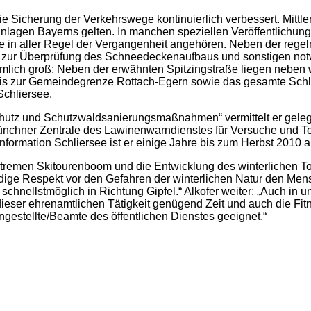
Sicherung der Verkehrswege kontinuierlich verbessert. Mittler
agen Bayerns gelten. In manchen speziellen Veröffentlichungen
e in aller Regel der Vergangenheit angehören. Neben der rege
ur Überprüfung des Schneedeckenaufbaus und sonstigen notwe
iemlich groß: Neben der erwähnten Spitzingstraße liegen neben
bis zur Gemeindegrenze Rottach-Egern sowie das gesamte Schli
Schliersee.
hutz und Schutzwaldsanierungsmaßnahmen“ vermittelt er gelege
 Münchner Zentrale des Lawinenwarndienstes für Versuche und T
Information Schliersee ist er einige Jahre bis zum Herbst 2010 
xtremen Skitourenboom und die Entwicklung des winterlichen T
endige Respekt vor den Gefahren der winterlichen Natur den Me
chnellstmöglich in Richtung Gipfel.“ Alkofer weiter: „Auch in
dieser ehrenamtlichen Tätigkeit genügend Zeit und auch die Fi
ngestellte/Beamte des öffentlichen Dienstes geeignet.“