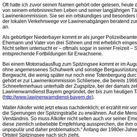
Oft hatte ich zuvor seinen Namen gehört oder gelesen, heute da
von seinem erlebnisreichen Leben und seiner langjährigen Täti
Lawinenkommission. Sie sei ein ortskundiges und besonders
der lokalen Verkehrswege vor Lawinenabgängen beratend zur S
an.
Als gebürtiger Niederbayer kommt er als junger Polizeibeamte
Ehemann und Vater von drei Söhnen und mit erheblich eingeschr
Nicht selten untersucht er – oftmals sogar in seiner Freizei
entsprechende Fortbildungen für Erwachsene.
Bei einem Motorradausflug zum Spitzingsee kommt er im Augus
ohne angemessenes Schuhwerk und sonstige Bergausrüstung lei
Bergwacht, die wenig später nur noch eine Totenbergung durchf
gehört er zur Lawinenkommission Schliersee, die bereits 1966
Schneefernerhaus unterhalb der Zugspitze, bei der damals z
Lawinenwarndienst Bayern gegründet, der bis zum heutigen Tag 
(
http://www.lawinenwarndienst-bayern.de
).
Walter Alkofer wirkt jetzt etwas nachdenklich; er erzählt mi
die Sperrungen der Spitzingstraße zu erwähnen. Auf die Mensc
Verständnis. So muss Alkofer nicht selten auch vor seiner 
diese ziemlich unbeliebte Empfehlung aussprechen, die ihm oft
unpopulär und daher problematisch.“ Anfang der 1980er-Jahre
Ortsteil Spitzingsee nach sich zieht.