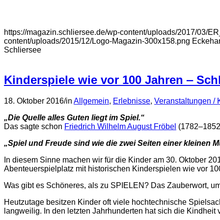
https://magazin.schliersee.de/wp-content/uploads/2017/03/
content/uploads/2015/12/Logo-Magazin-300x158.png
Eckeha
Schliersee
Kinderspiele wie vor 100 Jahren ‒ Sch
18. Oktober 2016
/
in
Allgemein
,
Erlebnisse
,
Veranstaltungen / 
„Die Quelle alles Guten liegt im Spiel.“
Das sagte schon
Friedrich Wilhelm August Fröbel
(1782‒1852,
„Spiel und Freude sind wie die zwei Seiten
einer kleinen M
In diesem Sinne machen wir für die Kinder am 30. Oktober 2
Abenteuerspielplatz mit historischen Kinderspielen wie vor 1
Was gibt es Schöneres, als zu SPIELEN? Das Zauberwort, um 
Heutzutage besitzen Kinder oft viele hochtechnische Spielsac
langweilig. In den letzten Jahrhunderten hat sich die Kindheit 