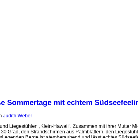
iße Sommertage mit echtem Südseefeeli
n
Judith Weber
nd Liegestühlen „Klein-Hawaii“. Zusammen mit ihrer Mutter Mic
30 Grad, den Strandschirmen aus Palmblättern, den Liegestühle
umliegenden Berge ist atemberaubend und lässt echtes Südseef