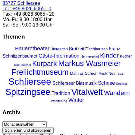
83727 Schliersee
Tel.: +49 8026 6065 - 0
Fax: +49 8026 6065 - 20
Mo.-Fr.: 8:30-18:00 Uhr
Sa.+So.: 9:00-13:00 Uhr
Themen
Bauerntheater
Franz
Brotzeit
Fischhausen
Biergarten
Kinder
Gäste-Information
Schnitzenbaumer
Kuchen
Hennererhof
Markus Wasmeier
Kurpark
Kulturherbst
Freilichtmuseum
Mathias Schrön
Neuhaus
Musik
Schliersee
Schnee
Schlierseer Blasmusik
Seefest
Spitzingsee
Vitalwelt
Wandern
Tradition
Winter
Wanderung
Archiv
Archiv