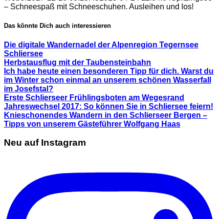
– Schneespaß mit Schneeschuhen. Ausleihen und los!
Das könnte Dich auch interessieren
Die digitale Wandernadel der Alpenregion Tegernsee
Schliersee
Herbstausflug mit der Taubensteinbahn
Ich habe heute einen besonderen Tipp für dich. Warst du
im Winter schon einmal an unserem schönen Wasserfall
im Josefstal?
Erste Schlierseer Frühlingsboten am Wegesrand
Jahreswechsel 2017: So können Sie in Schliersee feiern!
Knieschonendes Wandern in den Schlierseer Bergen –
Tipps von unserem Gästeführer Wolfgang Haas
Neu auf Instagram