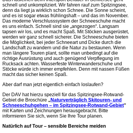
schnell und unkompliziert. Wir fahren rauf zum Spitzingsee,
denn da liegt ja wirklich schon Schnee. Die Sonne scheint,
und es ist sogar etwas frühlingshaft – und das im November.
Das moderne Verschlusssystem der Schneeschuhe macht
es uns einfach. Schnell sind sie „angezogen“. Langsam
tapsen wir los, und es macht Spaß. Mit Stöcken ausgerüstet,
werden wir ganz schnell sicherer. Die Schneeschuhe bieten
die Möglichkeit, bei jeder Schneeart und Dicke durch die
Landschaft zu wandern und die Natur zu bestaunen. Wenn
man längere Touren plant, sollte man unbedingt auf die
richtige Ausrüstung und auch genügend Verpflegung im
Rucksack achten. Wasserfeste Winterwanderschuhe und
Stöcke würde ich immer empfehlen. Denn mit nassen Füßen
macht das sicher keinen Spaß.
Aber darf man jetzt eigentlich einfach loslaufen?
Der DAV hat hierzu speziell für das Spitzingsee-Rotwand-
Gebiet die Broschüre
„
Naturverträglich Skitouren- und
Schneeschuhgehen – im Spitzingsee-Rotwand-Gebiet
“
mit Karten und Zeichnungen herausgebracht. Bitte
informieren Sie sich, wenn Sie Ihre Tour planen.
Natürlich auf Tour – sensible Bereiche meiden