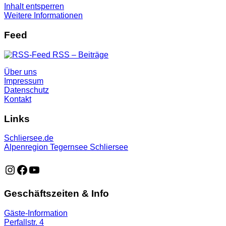
Inhalt entsperren
Weitere Informationen
Feed
RSS – Beiträge
Über uns
Impressum
Datenschutz
Kontakt
Links
Schliersee.de
Alpenregion Tegernsee Schliersee
https://www.instagram.com/schliersee_ma
https://www.facebook.com/schliersee
https://music.youtube.com/playlist?list=PLTB6v26vvR
Geschäftszeiten & Info
Gäste-Information
Perfallstr. 4