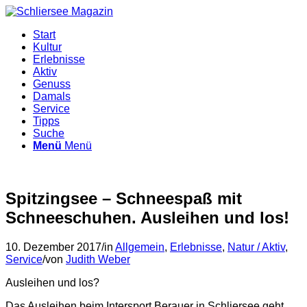
Start
Kultur
Erlebnisse
Aktiv
Genuss
Damals
Service
Tipps
Suche
Menü
Menü
Spitzingsee – Schneespaß mit
Schneeschuhen. Ausleihen und los!
10. Dezember 2017
/
in
Allgemein
,
Erlebnisse
,
Natur / Aktiv
,
Service
/
von
Judith Weber
Ausleihen und los?
Das Ausleihen beim Intersport Berauer in Schliersee geht