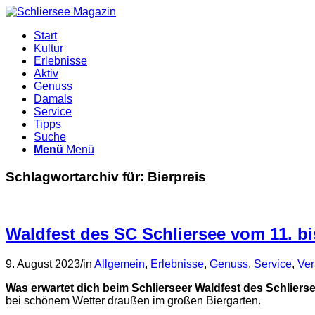
Start
Kultur
Erlebnisse
Aktiv
Genuss
Damals
Service
Tipps
Suche
Menü
Menü
Schlagwortarchiv für:
Bierpreis
Waldfest des SC Schliersee vom 11. bi
9. August 2023
/
in
Allgemein
,
Erlebnisse
,
Genuss
,
Service
,
Ver
Was erwartet dich beim Schlierseer Waldfest des Schliers
bei schönem Wetter draußen im großen Biergarten.