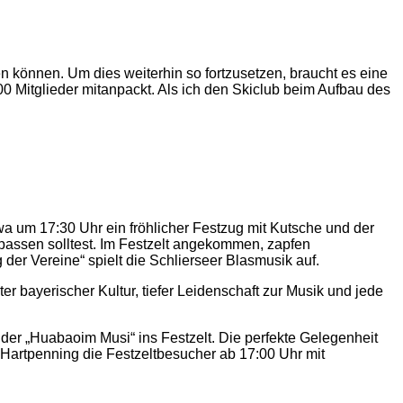
en können. Um dies weiterhin so fortzusetzen, braucht es eine
800 Mitglieder mitanpackt. Als ich den Skiclub beim Aufbau des
wa um 17:30 Uhr ein fröhlicher Festzug mit Kutsche und der
rpassen solltest. Im Festzelt angekommen, zapfen
r Vereine“ spielt die Schlierseer Blasmusik auf.
er bayerischer Kultur, tiefer Leidenschaft zur Musik und jede
er „Huabaoim Musi“ ins Festzelt. Die perfekte Gelegenheit
e Hartpenning die Festzeltbesucher ab 17:00 Uhr mit