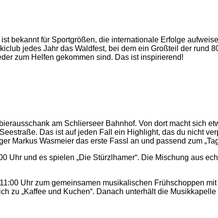
 ist bekannt für Sportgrößen, die internationale Erfolge aufweis
Skiclub jedes Jahr das Waldfest, bei dem ein Großteil der rund 
lieder zum Helfen gekommen sind. Das ist inspirierend!
ibierausschank am Schlierseer Bahnhof. Von dort macht sich et
estraße. Das ist auf jeden Fall ein Highlight, das du nicht ve
r Markus Wasmeier das erste Fassl an und passend zum „Tag de
:00 Uhr und es spielen „Die Stürzlhamer“. Die Mischung aus echt
ab 11:00 Uhr zum gemeinsamen musikalischen Frühschoppen mit d
tlich zu „Kaffee und Kuchen“. Danach unterhält die Musikkapell