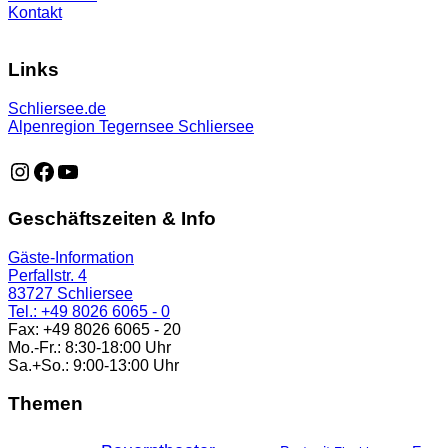
Kontakt
Links
Schliersee.de
Alpenregion Tegernsee Schliersee
https://www.instagram.com/schliersee_ma
https://www.facebook.com/schliersee
https://music.youtube.com/playlist?list=PLTB6v26vvR
Geschäftszeiten & Info
Gäste-Information
Perfallstr. 4
83727 Schliersee
Tel.: +49 8026 6065 - 0
Fax: +49 8026 6065 - 20
Mo.-Fr.: 8:30-18:00 Uhr
Sa.+So.: 9:00-13:00 Uhr
Themen