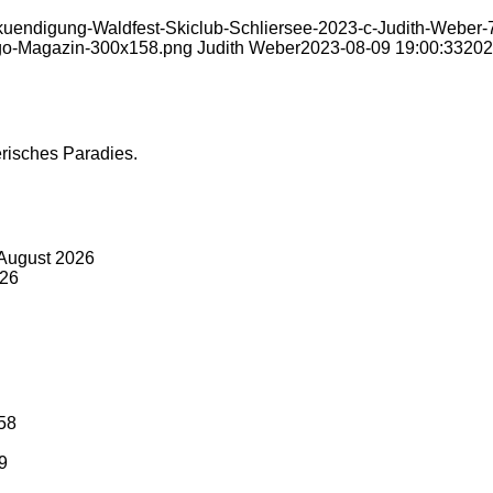
nkuendigung-Waldfest-Skiclub-Schliersee-2023-c-Judith-Weber-
Logo-Magazin-300x158.png
Judith Weber
2023-08-09 19:00:33
202
risches Paradies.
 August 2026
026
:58
09