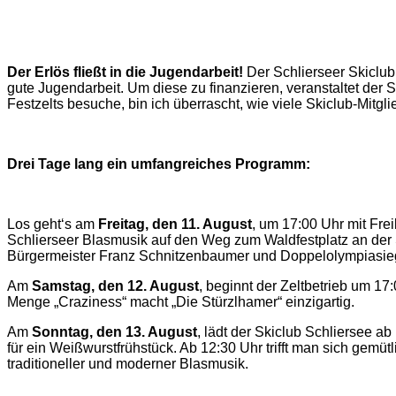
Der Erlös fließt in die Jugendarbeit!
Der Schlierseer Skiclub
gute Jugendarbeit. Um diese zu finanzieren, veranstaltet der 
Festzelts besuche, bin ich überrascht, wie viele Skiclub-Mitg
Drei Tage lang ein umfangreiches Programm:
Los geht‘s am
Freitag, den 11. August
, um 17:00 Uhr mit Fre
Schlierseer Blasmusik auf den Weg zum Waldfestplatz an der Se
Bürgermeister Franz Schnitzenbaumer und Doppelolympiasiege
Am
Samstag, den 12. August
, beginnt der Zeltbetrieb um 17
Menge „Craziness“ macht „Die Stürzlhamer“ einzigartig.
Am
Sonntag, den 13. August
, lädt der Skiclub Schliersee 
für ein Weißwurstfrühstück. Ab 12:30 Uhr trifft man sich gemü
traditioneller und moderner Blasmusik.