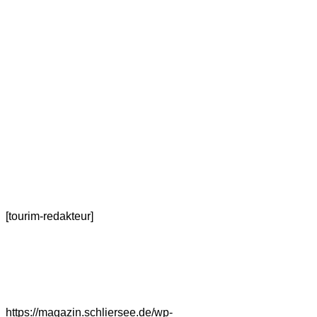
[tourim-redakteur]
https://magazin.schliersee.de/wp-