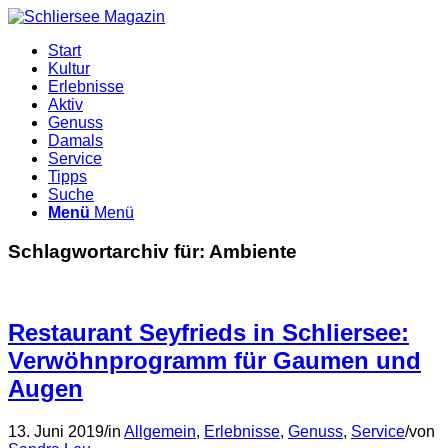
Start
Kultur
Erlebnisse
Aktiv
Genuss
Damals
Service
Tipps
Suche
Menü
Menü
Schlagwortarchiv für:
Ambiente
Restaurant Seyfrieds in Schliersee:
Verwöhnprogramm für Gaumen und
Augen
13. Juni 2019
/
in
Allgemein
,
Erlebnisse
,
Genuss
,
Service
/
von