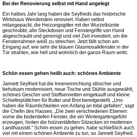
Bei der Renovierung selbst mit Hand angelegt
Ein halbes Jahr lang haben die Seyfrieds das historische
Wirtshaus Wendelstein renoviert. Haben selbst
mitangepackt, die Heizungsgitter mit der Wurzelbürste
geschrubbt, alle Steckdosen und Fenstergriffe von Hand
abgeschraubt und gereinigt und viel Zeit investiert, um die
Fensterrahmen weiß zu streichen. Jetzt fällt schon am
Eingang auf, wie sehr die blauen Glasmosaikfenster in der
Tür strahlen, wie hell und wohnlich der ganze Raum wirkt.
Schön essen gehen heißt auch: schönes Ambiente
Jannett Seyfried hat die Inneneinrichtung stilsicher und
behutsam modernisiert, neue Tische und Stühle ausgewählt,
schönes Geschirr und Stoffservietten eingekauft und kleine
Schieferplättchen für Butter und Brot bereitgestellt. „Uns
haben die Räumlichkeiten von Anfang an total gefallen“, sagt
die Chefin des Hauses. „Die zwei verschiedenen Ebenen:
vorne die bodentiefen Fenster, die ein Wintergartengefühl
erzeugen, hinten die holzvertäfelten Sitzecken im modernen
Landhausstil.“ Schön essen zu gehen, habe schließlich auch
viel mit einem schönen Ambiente zu tun, so Jannett Seyfried.