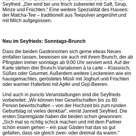
Seyfried. „Der wird bei uns frisch zubereitet mit Saft, Sirup,
Minze und Früchten.“ Eine weitere Spezialität des Hauses:
der Matcha-Tee – traditionell aus Teepulver angerührt und
mit Milch aufgegossen.
Neu im Seyfrieds: Sonntags-Brunch
Dass die beiden Gastronomen sich gerne etwas Neues
einfallen lassen, beweisen sie auch mit ihrem Brunch, der ab
Pfingsten immer sonntags ab 9:00 Uhr serviert wird. Auf der
Karte stehen drei Brunch-Variationen à la carte – Klassisch,
Süßes oder Gourmet. Außerdem weitere Leckereien wie ein
hausgemachtes, geröstetes Müsli mit Joghurt und Früchten
oder warmer Haferbrei mit Apfel und Goji-Beeren.
Und auch in puncto Veranstaltungen sind die Seyfrieds
vorbereitet: „Wir können hier Gesellschaften bis zu 80
Person bewirtschaften – von der Hochzeit bis zum runden
Geburtstag ist vieles denkbar“, verrät Jannett Seyfried. Die
ersten Stammgäste haben die beiden schon gewonnen:
„Sich mal so richtig schick machen und mit dem Partner
schön essen gehen – ein paar Gästen hat das so gut
gefallen, dass sie gleich zwei- oder dreimal da waren.“