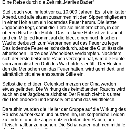
Eine Reise durch die Zeit mit „Marlies Bader“
Stellt euch vor, ihr lebt vor ca. 10.000 Jahren. Es ist ein kalter
Abend, und alle sitzen zusammen mit den Sippenmitgliedern
in einer Höhle um ein loderndes Feuer herum. Die letzte
Jagdbeute liegt, damit die Tiere sie nicht erreichen, in der
oberen Nische der Höhle. Das trockene Holz ist verbraucht,
und ein Mitglied kommt auf die Idee, einen noch frischen
Wacholderbusch zum Verbrennen auf das Feuer zu legen.
Das lodernde Feuer erlischt dadurch, aber die Glut lässt die
ätherischen Harze des Wacholders verdampfen. Nachdem
sich der erste beißende Rauch verzogen hat, wird die Höhle
vom aromatischen Duft des Wacholders erfüllt. Der Husten,
den die Menschen um das Feuer hatten, wird gemildert, und
allmählich tritt eine entspannte Stille ein.
Selbst die gichtigen Gelenkschmerzen der Oma werden
etwas gelindert. Die Wirkung des keimtötenden Rauchs wird
auch an der Jagdbeute sichtbar. Der Rauch zieht bis unter
die Höhlendecke und konserviert damit das Wildfleisch.
Daraufhin wurden die Heiler der Gruppe auf die Wirkung des
Rauchs aufmerksam und nutzten ihn, um körperliche Leiden
zu lindern, und die Jäger nutzten fortan den Rauch, um
Fleisch haltbar zu machen. Die Schamanen nahmen mithilfe