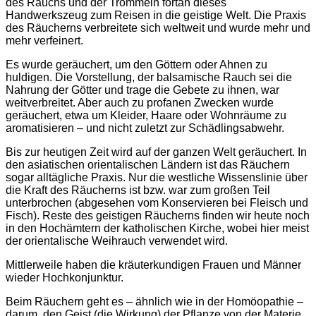
des Rauchs und der Trommeln fortan dieses
Handwerkszeug zum Reisen in die geistige Welt. Die Praxis
des Räucherns verbreitete sich weltweit und wurde mehr und
mehr verfeinert.
Es wurde geräuchert, um den Göttern oder Ahnen zu
huldigen. Die Vorstellung, der balsamische Rauch sei die
Nahrung der Götter und trage die Gebete zu ihnen, war
weitverbreitet. Aber auch zu profanen Zwecken wurde
geräuchert, etwa um Kleider, Haare oder Wohnräume zu
aromatisieren ‒ und nicht zuletzt zur Schädlingsabwehr.
Bis zur heutigen Zeit wird auf der ganzen Welt geräuchert. In
den asiatischen orientalischen Ländern ist das Räuchern
sogar alltägliche Praxis. Nur die westliche Wissenslinie über
die Kraft des Räucherns ist bzw. war zum großen Teil
unterbrochen (abgesehen vom Konservieren bei Fleisch und
Fisch). Reste des geistigen Räucherns finden wir heute noch
in den Hochämtern der katholischen Kirche, wobei hier meist
der orientalische Weihrauch verwendet wird.
Mittlerweile haben die kräuterkundigen Frauen und Männer
wieder Hochkonjunktur.
Beim Räuchern geht es ‒ ähnlich wie in der Homöopathie –
darum, den Geist (die Wirkung) der Pflanze von der Materie