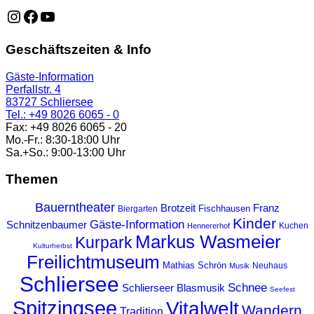
https://www.instagram.com/schliersee_ma
https://www.facebook.com/schliersee
https://music.youtube.com/playlist?list=PLTB6v26vvR
Geschäftszeiten & Info
Gäste-Information
Perfallstr. 4
83727 Schliersee
Tel.: +49 8026 6065 - 0
Fax: +49 8026 6065 - 20
Mo.-Fr.: 8:30-18:00 Uhr
Sa.+So.: 9:00-13:00 Uhr
Themen
Bauerntheater
Franz
Brotzeit
Fischhausen
Biergarten
Kinder
Gäste-Information
Schnitzenbaumer
Kuchen
Hennererhof
Markus Wasmeier
Kurpark
Kulturherbst
Freilichtmuseum
Mathias Schrön
Neuhaus
Musik
Schliersee
Schnee
Schlierseer Blasmusik
Seefest
Spitzingsee
Vitalwelt
Wandern
Tradition