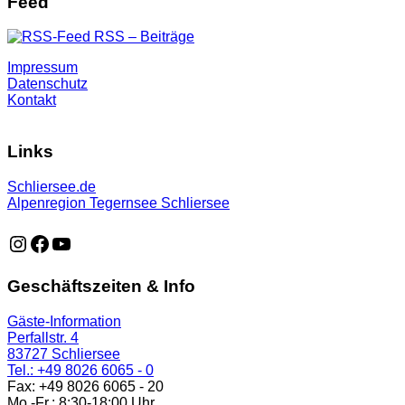
Feed
RSS – Beiträge
Impressum
Datenschutz
Kontakt
Links
Schliersee.de
Alpenregion Tegernsee Schliersee
https://www.instagram.com/schliersee_ma
https://www.facebook.com/schliersee
https://music.youtube.com/playlist?list=PLTB6v26vvR
Geschäftszeiten & Info
Gäste-Information
Perfallstr. 4
83727 Schliersee
Tel.: +49 8026 6065 - 0
Fax: +49 8026 6065 - 20
Mo.-Fr.: 8:30-18:00 Uhr