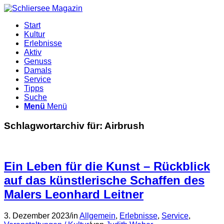
Start
Kultur
Erlebnisse
Aktiv
Genuss
Damals
Service
Tipps
Suche
Menü
Menü
Schlagwortarchiv für:
Airbrush
Ein Leben für die Kunst – Rückblick
auf das künstlerische Schaffen des
Malers Leonhard Leitner
3. Dezember 2023
/
in
Allgemein
,
Erlebnisse
,
Service
,