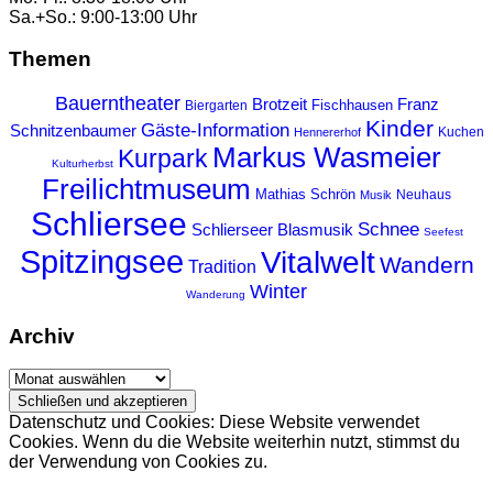
Sa.+So.: 9:00-13:00 Uhr
Themen
Bauerntheater
Franz
Brotzeit
Fischhausen
Biergarten
Kinder
Gäste-Information
Schnitzenbaumer
Kuchen
Hennererhof
Markus Wasmeier
Kurpark
Kulturherbst
Freilichtmuseum
Mathias Schrön
Neuhaus
Musik
Schliersee
Schnee
Schlierseer Blasmusik
Seefest
Spitzingsee
Vitalwelt
Wandern
Tradition
Winter
Wanderung
Archiv
Archiv
Datenschutz und Cookies: Diese Website verwendet
Cookies. Wenn du die Website weiterhin nutzt, stimmst du
der Verwendung von Cookies zu.