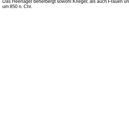
Das Heerlager beherbergt sowohl Krieger, als auch Frauen und 
um 850 n. Chr.