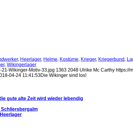
dwerker
,
Heerlager
,
Helme
,
Kostüme
,
Krieger
,
Kriegerbund
,
La
er
,
Wikingerlager
-21-Wikinger-Motiv-33.jpg
1363
2048
Ulrike Mc Carthy
https:/
018-04-24 11:41:53
Die Wikinger sind los!
 gute alte Zeit wird wieder lebendig
r Schliersbergalm
 Heerlager