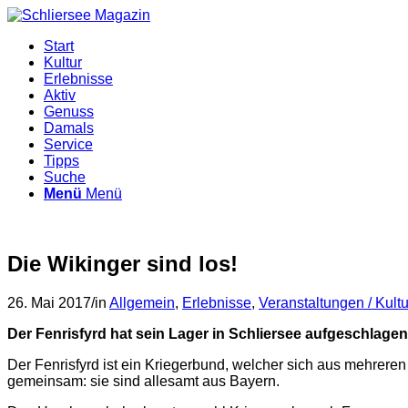
Start
Kultur
Erlebnisse
Aktiv
Genuss
Damals
Service
Tipps
Suche
Menü
Menü
Die Wikinger sind los!
26. Mai 2017
/
in
Allgemein
,
Erlebnisse
,
Veranstaltungen / Kultu
Der Fenrisfyrd hat sein Lager in Schliersee aufgeschlag
Der Fenrisfyrd ist ein Kriegerbund, welcher sich aus mehrer
gemeinsam: sie sind allesamt aus Bayern.