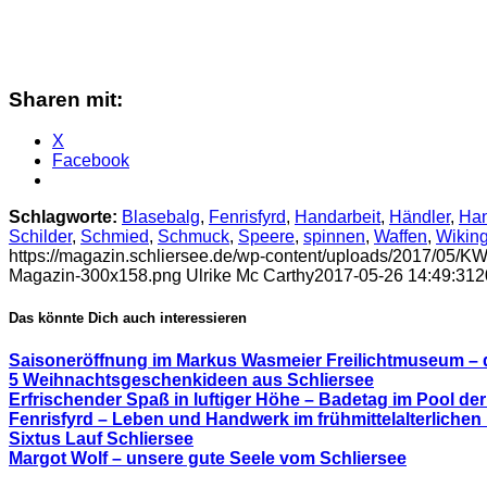
Sharen mit:
X
Facebook
Schlagworte:
Blasebalg
,
Fenrisfyrd
,
Handarbeit
,
Händler
,
Han
Schilder
,
Schmied
,
Schmuck
,
Speere
,
spinnen
,
Waffen
,
Wiking
https://magazin.schliersee.de/wp-content/uploads/2017/05/KW
Magazin-300x158.png
Ulrike Mc Carthy
2017-05-26 14:49:31
2
Das könnte Dich auch interessieren
Saisoneröffnung im Markus Wasmeier Freilichtmuseum – die
5 Weihnachtsgeschenkideen aus Schliersee
Erfrischender Spaß in luftiger Höhe – Badetag im Pool de
Fenrisfyrd – Leben und Handwerk im frühmittelalterlichen
Sixtus Lauf Schliersee
Margot Wolf – unsere gute Seele vom Schliersee