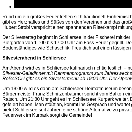
Rund um ein großes Feuer treffen sich traditionell Einheimi
gibt es Herzhaftes und Süßes von den Vereinen und das große 
Hubert Strobl verspricht einen spannenden Ritterkampf mit ung
Der Silvestertag beginnt in Schliersee in der Fischerei mit d
Biergarten von 11:00 bis 17:00 Uhr am Fass-Feuer gegrillt. 
Bodenständiges wie Schaschlik. Freu dich auf einen lässigen
Silvesterabend in Schliersee
Am Abend wird es in Schliersee kulinarisch richtig festlich – 
Silvester-Galadinner mit Rahmenprogramm zum Jahreswechsel d
RoBeSCH gibt es ein Silvestermenü ab 19:00 Uhr. Der Alpenwi
Um 18:00 wird es dann am Schlierseer Heimatmuseum besonder
Bürgermeister Franz Schnitzenbaumer spricht vom Balkon ein 
Ratsch. Um 21:30 Uhr geht es im Schlierseer Kurpark weiter. D
gefeiert haben. Man stößt an, kommt ins Gespräch und wartet 
bietet Schliersee seit Jahren eine schöne Alternative zu priva
Feuerwerk im Kurpark sorgt die Gemeinde!