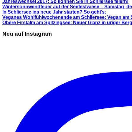
Jahreswechsel 2017: So können Sie in Schliersee feiern!
Wintersonnwendfeuer auf der Seefestwiese – Samstag, de
In Schliersee ins neue Jahr starten? So geht’s:
Veganes Wohlfühlwochenende am Schliersee: Vegan am 
Obere Firstalm am Spitzingsee: Neuer Glanz in uriger Ber
Neu auf Instagram