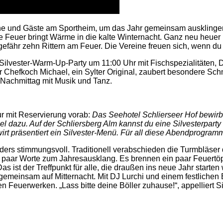
sche und Gäste am Sportheim, um das Jahr gemeinsam ausklinge
Feuer bringt Wärme in die kalte Winternacht. Ganz neu heuer ist
efähr zehn Rittern am Feuer. Die Vereine freuen sich, wenn du m
er Silvester-Warm-Up-Party um 11:00 Uhr mit Fischspezialitäten
Der Chefkoch Michael, ein Sylter Original, zaubert besondere 
 Nachmittag mit Musik und Tanz.
nur mit Reservierung vorab:
Das Seehotel Schlierseer Hof bewirbt
azu. Auf der Schliersberg Alm kannst du eine Silvesterparty m
rt präsentiert ein Silvester-Menü. Für all diese Abendprogram
s stimmungsvoll. Traditionell verabschieden die Turmbläser d
paar Worte zum Jahresausklang. Es brennen ein paar Feuertöpfe
as ist der Treffpunkt für alle, die draußen ins neue Jahr start
gemeinsam auf Mitternacht. Mit DJ Lurchi und einem festlichen 
ten Feuerwerken. „Lass bitte deine Böller zuhause!“, appelliert 