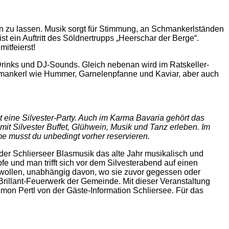
n zu lassen. Musik sorgt für Stimmung, an Schmankerlständen
 ein Auftritt des Söldnertrupps „Heerschar der Berge“.
itfeierst!
, Drinks und DJ-Sounds. Gleich nebenan wird im Ratskeller-
Schmankerl wie Hummer, Garnelenpfanne und Kaviar, aber auch
 eine Silvester-Party. Auch im Karma Bavaria gehört das
it Silvester Buffet, Glühwein, Musik und Tanz erleben. Im
me musst du unbedingt vorher reservieren.
er Schlierseer Blasmusik das alte Jahr musikalisch und
 und man trifft sich vor dem Silvesterabend auf einen
en wollen, unabhängig davon, wo sie zuvor gegessen oder
Brillant-Feuerwerk der Gemeinde. Mit dieser Veranstaltung
Simon Pertl von der Gäste-Information Schliersee. Für das