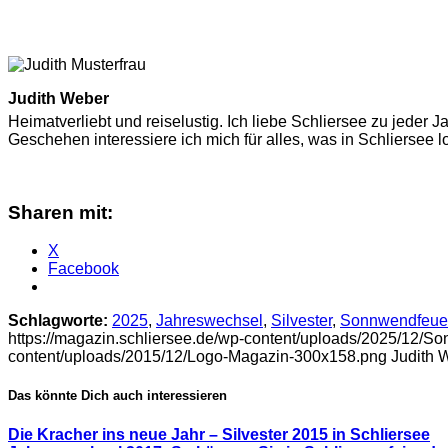
Judith Weber
Heimatverliebt und reiselustig. Ich liebe Schliersee zu jeder
Geschehen interessiere ich mich für alles, was in Schliersee lo
Sharen mit:
X
Facebook
Schlagworte:
2025
,
Jahreswechsel
,
Silvester
,
Sonnwendfeue
https://magazin.schliersee.de/wp-content/uploads/2025/12/S
content/uploads/2015/12/Logo-Magazin-300x158.png
Judith 
Das könnte Dich auch interessieren
Die Kracher ins neue Jahr – Silvester 2015 in Schliersee